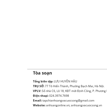
Tòa soạn
Tổng biên tập:
LƯU HUYỀN HẬU
TRỤ SỞ:
77 Tô Hiến Thành, Phường Bạch Mai, Hà Nội.
VPLV:
Số nhà C6, Lô 18, KĐT mới Định Công, P. Phương L
Điện thoại:
024.3974.7698
Email:
tapchianhsangvacuocsong@gmail.com
Website:
anhsangonline.vn; anhsangvacuocsong.vn