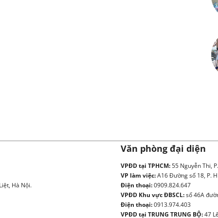
Văn phòng đại diện
VPĐD tại TPHCM:
55 Nguyễn Thi, P
VP làm việc:
A16 Đường số 18, P. H
iệt, Hà Nội.
Điện thoại:
0909.824.647
VPĐD Khu vực ĐBSCL:
số 46A đườn
Điện thoại:
0913.974.403
VPĐD tại TRUNG TRUNG BỘ:
47 Lê