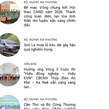
BỘ, NGÀNH, ĐỊA PHƯƠNG
Bế mạc Vòng chung kết Hội
thao CAND năm 2026: Thành
công toàn diện, lan tỏa tinh
thần rèn luyện, sẵn sàng chiến
đấu
BỘ, NGÀNH, ĐỊA PHƯƠNG
Sơn La mưa lũ kéo dài gây hậu
quả nghiêm trọng
DIỄN ĐÀN
Hưởng ứng Vòng 3 Cuộc thi
“Hiểu đồng nghiệp – Hiểu
EVN”: CBCNV Thủy điện An
Khê – Ka Nak sẵn sàng sáng
tạo...
BỘ, NGÀNH, ĐỊA PHƯƠNG
Cần Thơ và Bộ Công Thương