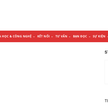
A HỌC & CÔNG NGHỆ
KẾT NỐI
TƯ VẤN
BẠN ĐỌC
SỰ KIỆN
S
T