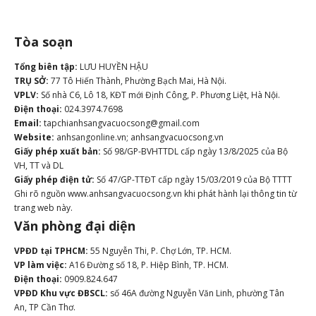
Tòa soạn
Tổng biên tập:
LƯU HUYỀN HẬU
TRỤ SỞ:
77 Tô Hiến Thành, Phường Bạch Mai, Hà Nội.
VPLV:
Số nhà C6, Lô 18, KĐT mới Định Công, P. Phương Liệt, Hà Nội.
Điện thoại:
024.3974.7698
Email:
tapchianhsangvacuocsong@gmail.com
Website:
anhsangonline.vn; anhsangvacuocsong.vn
Giấy phép xuất bản:
Số 98/GP-BVHTTDL cấp ngày 13/8/2025 của Bộ
VH, TT và DL
Giấy phép điện tử:
Số 47/GP-TTĐT cấp ngày 15/03/2019 của Bộ TTTT
Ghi rõ nguồn www.anhsangvacuocsong.vn khi phát hành lại thông tin từ
trang web này.
Văn phòng đại diện
VPĐD tại TPHCM:
55 Nguyễn Thi, P. Chợ Lớn, TP. HCM.
VP làm việc:
A16 Đường số 18, P. Hiệp Bình, TP. HCM.
Điện thoại:
0909.824.647
VPĐD Khu vực ĐBSCL:
số 46A đường Nguyễn Văn Linh, phường Tân
An, TP Cần Thơ.