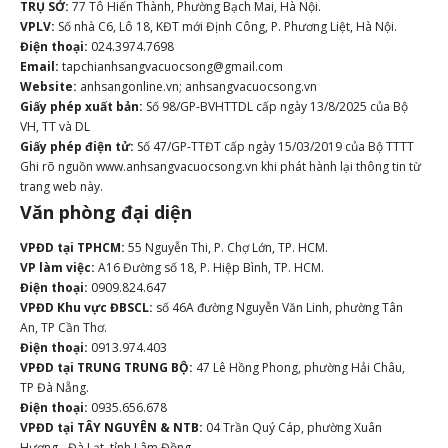
TRỤ SỞ:
77 Tô Hiến Thành, Phường Bạch Mai, Hà Nội.
VPLV:
Số nhà C6, Lô 18, KĐT mới Định Công, P. Phương Liệt, Hà Nội.
Điện thoại:
024.3974.7698
Email:
tapchianhsangvacuocsong@gmail.com
Website:
anhsangonline.vn; anhsangvacuocsong.vn
Giấy phép xuất bản:
Số 98/GP-BVHTTDL cấp ngày 13/8/2025 của Bộ
VH, TT và DL
Giấy phép điện tử:
Số 47/GP-TTĐT cấp ngày 15/03/2019 của Bộ TTTT
Ghi rõ nguồn www.anhsangvacuocsong.vn khi phát hành lại thông tin từ
trang web này.
Văn phòng đại diện
VPĐD tại TPHCM:
55 Nguyễn Thi, P. Chợ Lớn, TP. HCM.
VP làm việc:
A16 Đường số 18, P. Hiệp Bình, TP. HCM.
Điện thoại:
0909.824.647
VPĐD Khu vực ĐBSCL:
số 46A đường Nguyễn Văn Linh, phường Tân
An, TP Cần Thơ.
Điện thoại:
0913.974.403
VPĐD tại TRUNG TRUNG BỘ:
47 Lê Hồng Phong, phường Hải Châu,
TP Đà Nẵng.
Điện thoại:
0935.656.678
VPĐD tại TÂY NGUYÊN & NTB:
04 Trần Quý Cáp, phường Xuân
Hương - Đà Lạt, tỉnh Lâm Đồng.