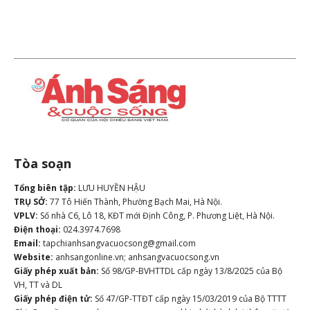
Tòa soạn
Tổng biên tập:
LƯU HUYỀN HẬU
TRỤ SỞ:
77 Tô Hiến Thành, Phường Bạch Mai, Hà Nội.
VPLV:
Số nhà C6, Lô 18, KĐT mới Định Công, P. Phương Liệt, Hà Nội.
Điện thoại:
024.3974.7698
Email:
tapchianhsangvacuocsong@gmail.com
Website:
anhsangonline.vn; anhsangvacuocsong.vn
Giấy phép xuất bản:
Số 98/GP-BVHTTDL cấp ngày 13/8/2025 của Bộ
VH, TT và DL
Giấy phép điện tử:
Số 47/GP-TTĐT cấp ngày 15/03/2019 của Bộ TTTT