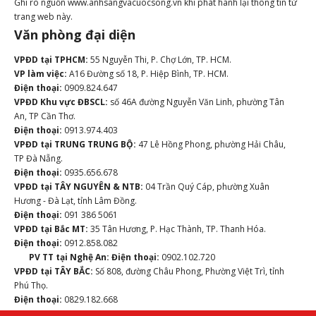
Ghi rõ nguồn www.anhsangvacuocsong.vn khi phát hành lại thông tin từ
trang web này.
Văn phòng đại diện
VPĐD tại TPHCM:
55 Nguyễn Thi, P. Chợ Lớn, TP. HCM.
VP làm việc:
A16 Đường số 18, P. Hiệp Bình, TP. HCM.
Điện thoại:
0909.824.647
VPĐD Khu vực ĐBSCL:
số 46A đường Nguyễn Văn Linh, phường Tân
An, TP Cần Thơ.
Điện thoại:
0913.974.403
VPĐD tại TRUNG TRUNG BỘ:
47 Lê Hồng Phong, phường Hải Châu,
TP Đà Nẵng.
Điện thoại:
0935.656.678
VPĐD tại TÂY NGUYÊN & NTB:
04 Trần Quý Cáp, phường Xuân
Hương - Đà Lạt, tỉnh Lâm Đồng.
Điện thoại:
091 386 5061
VPĐD tại Bắc MT:
35 Tân Hương, P. Hạc Thành, TP. Thanh Hóa.
Điện thoại:
0912.858.082
PV TT tại Nghệ An:
Điện thoại:
0902.102.720
VPĐD tại TÂY BẮC:
Số 808, đường Châu Phong, Phường Việt Trì, tỉnh
Phú Thọ.
Điện thoại:
0829.182.668