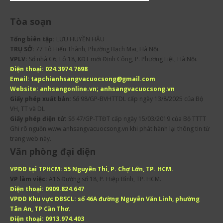
Tòa soạn
Tổng biên tập:
LƯU HUYỀN HẬU
TRỤ SỞ:
77 Tô Hiến Thành, Phường Bạch Mai, Hà Nội.
VPLV:
Số nhà C6, Lô 18, KĐT mới Định Công, P. Phương Liệt, Hà Nội.
Điện thoại:
024.3974.7698
Email:
tapchianhsangvacuocsong@gmail.com
Website:
anhsangonline.vn; anhsangvacuocsong.vn
Giấy phép xuất bản:
Số 98/GP-BVHTTDL cấp ngày 13/8/2025 của Bộ
VH, TT và DL
Giấy phép điện tử:
Số 47/GP-TTĐT cấp ngày 15/03/2019 của Bộ TTTT
Ghi rõ nguồn www.anhsangvacuocsong.vn khi phát hành lại thông tin từ
trang web này.
Văn phòng đại diện
VPĐD tại TPHCM:
55 Nguyễn Thi, P. Chợ Lớn, TP. HCM.
VP làm việc:
A16 Đường số 18, P. Hiệp Bình, TP. HCM.
Điện thoại:
0909.824.647
VPĐD Khu vực ĐBSCL:
số 46A đường Nguyễn Văn Linh, phường
Tân An, TP Cần Thơ.
Điện thoại:
0913.974.403