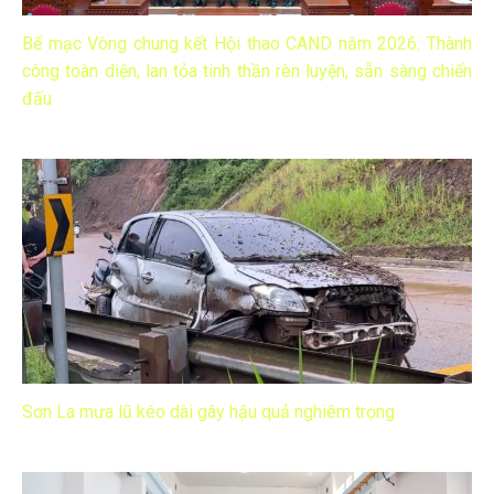
Bế mạc Vòng chung kết Hội thao CAND năm 2026: Thành
công toàn diện, lan tỏa tinh thần rèn luyện, sẵn sàng chiến
đấu
Sơn La mưa lũ kéo dài gây hậu quả nghiêm trọng