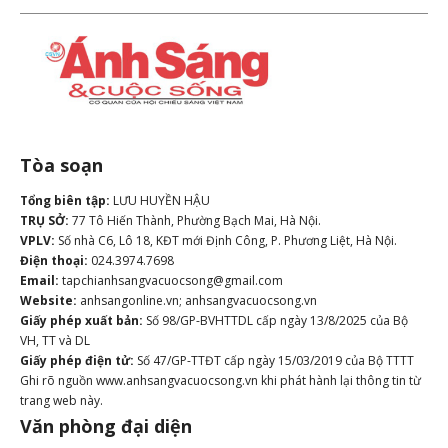
Tòa soạn
Tổng biên tập:
LƯU HUYỀN HẬU
TRỤ SỞ:
77 Tô Hiến Thành, Phường Bạch Mai, Hà Nội.
VPLV:
Số nhà C6, Lô 18, KĐT mới Định Công, P. Phương Liệt, Hà Nội.
Điện thoại:
024.3974.7698
Email:
tapchianhsangvacuocsong@gmail.com
Website:
anhsangonline.vn; anhsangvacuocsong.vn
Giấy phép xuất bản:
Số 98/GP-BVHTTDL cấp ngày 13/8/2025 của Bộ
VH, TT và DL
Giấy phép điện tử:
Số 47/GP-TTĐT cấp ngày 15/03/2019 của Bộ TTTT
Ghi rõ nguồn www.anhsangvacuocsong.vn khi phát hành lại thông tin từ
trang web này.
Văn phòng đại diện