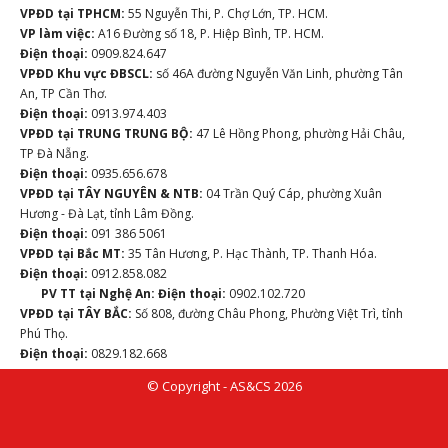
VPĐD tại TPHCM:
55 Nguyễn Thi, P. Chợ Lớn, TP. HCM.
VP làm việc:
A16 Đường số 18, P. Hiệp Bình, TP. HCM.
Điện thoại:
0909.824.647
VPĐD Khu vực ĐBSCL:
số 46A đường Nguyễn Văn Linh, phường Tân
An, TP Cần Thơ.
Điện thoại:
0913.974.403
VPĐD tại TRUNG TRUNG BỘ:
47 Lê Hồng Phong, phường Hải Châu,
TP Đà Nẵng.
Điện thoại:
0935.656.678
VPĐD tại TÂY NGUYÊN & NTB:
04 Trần Quý Cáp, phường Xuân
Hương - Đà Lạt, tỉnh Lâm Đồng.
Điện thoại:
091 386 5061
VPĐD tại Bắc MT:
35 Tân Hương, P. Hạc Thành, TP. Thanh Hóa.
Điện thoại:
0912.858.082
PV TT tại Nghệ An:
Điện thoại:
0902.102.720
VPĐD tại TÂY BẮC:
Số 808, đường Châu Phong, Phường Việt Trì, tỉnh
Phú Thọ.
Điện thoại:
0829.182.668
© Copyright - AS&CS 2026