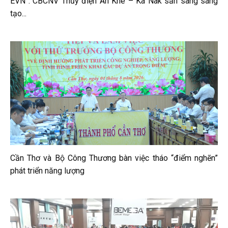
EVN”: CBCNV Thủy điện An Khê – Ka Nak sẵn sàng sáng
tạo...
Cần Thơ và Bộ Công Thương bàn việc tháo “điểm nghẽn”
phát triển năng lượng