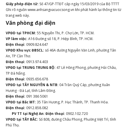
Giấy phép điện tử:
Số 47/GP-TTĐT cấp ngày 15/03/2019 của Bộ TTTT
Ghi rõ nguồn www.anhsangvacuocsong.vn khi phát hành lại thông tin từ
trang web này.
Văn phòng đại diện
VPĐD tại TPHCM:
55 Nguyễn Thi, P. Chợ Lớn, TP. HCM.
VP làm việc:
A16 Đường số 18, P. Hiệp Bình, TP. HCM.
Điện thoại:
0909.824.647
VPĐD Khu vực ĐBSCL:
số 46A đường Nguyễn Văn Linh, phường Tân
An, TP Cần Thơ.
Điện thoại:
0913.974.403
VPĐD tại TRUNG TRUNG BỘ:
47 Lê Hồng Phong, phường Hải Châu,
TP Đà Nẵng.
Điện thoại:
0935.656.678
VPĐD tại TÂY NGUYÊN & NTB:
04 Trần Quý Cáp, phường Xuân
Hương - Đà Lạt, tỉnh Lâm Đồng.
Điện thoại:
091 386 5061
VPĐD tại Bắc MT:
35 Tân Hương, P. Hạc Thành, TP. Thanh Hóa.
Điện thoại:
0912.858.082
PV TT tại Nghệ An:
Điện thoại:
0902.102.720
VPĐD tại TÂY BẮC:
Số 808, đường Châu Phong, Phường Việt Trì, tỉnh
Phú Thọ.