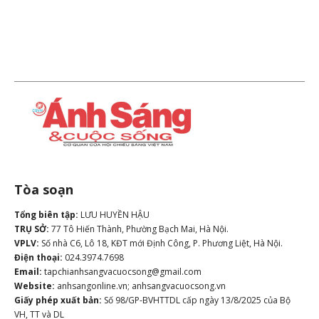
Tòa soạn
Tổng biên tập:
LƯU HUYỀN HẬU
TRỤ SỞ:
77 Tô Hiến Thành, Phường Bạch Mai, Hà Nội.
VPLV:
Số nhà C6, Lô 18, KĐT mới Định Công, P. Phương Liệt, Hà Nội.
Điện thoại:
024.3974.7698
Email:
tapchianhsangvacuocsong@gmail.com
Website:
anhsangonline.vn; anhsangvacuocsong.vn
Giấy phép xuất bản:
Số 98/GP-BVHTTDL cấp ngày 13/8/2025 của Bộ
VH, TT và DL