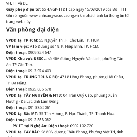
VH, TT và DL
Giấy phép điện tử:
Số 47/GP-TTĐT cấp ngày 15/03/2019 của Bộ TTTT
Ghi rõ nguồn www.anhsangvacuocsong.vn khi phát hành lại thông tin từ
trang web này.
Văn phòng đại diện
VPĐD tại TPHCM:
55 Nguyễn Thi, P. Chợ Lớn, TP. HCM.
VP làm việc:
A16 Đường số 18, P. Hiệp Bình, TP. HCM.
Điện thoại:
0909.824.647
VPĐD Khu vực ĐBSCL:
số 46A đường Nguyễn Văn Linh, phường Tân
An, TP Cần Thơ.
Điện thoại:
0913.974.403
VPĐD tại TRUNG TRUNG BỘ:
47 Lê Hồng Phong, phường Hải Châu,
TP Đà Nẵng.
Điện thoại:
0935.656.678
VPĐD tại TÂY NGUYÊN & NTB:
04 Trần Quý Cáp, phường Xuân
Hương - Đà Lạt, tỉnh Lâm Đồng.
Điện thoại:
091 386 5061
VPĐD tại Bắc MT:
35 Tân Hương, P. Hạc Thành, TP. Thanh Hóa.
Điện thoại:
0912.858.082
PV TT tại Nghệ An:
Điện thoại:
0902.102.720
VPĐD tại TÂY BẮC:
Số 808, đường Châu Phong, Phường Việt Trì, tỉnh