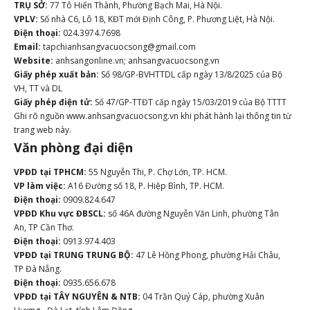
TRỤ SỞ:
77 Tô Hiến Thành, Phường Bạch Mai, Hà Nội.
VPLV:
Số nhà C6, Lô 18, KĐT mới Định Công, P. Phương Liệt, Hà Nội.
Điện thoại:
024.3974.7698
Email:
tapchianhsangvacuocsong@gmail.com
Website:
anhsangonline.vn; anhsangvacuocsong.vn
Giấy phép xuất bản:
Số 98/GP-BVHTTDL cấp ngày 13/8/2025 của Bộ
VH, TT và DL
Giấy phép điện tử:
Số 47/GP-TTĐT cấp ngày 15/03/2019 của Bộ TTTT
Ghi rõ nguồn www.anhsangvacuocsong.vn khi phát hành lại thông tin từ
trang web này.
Văn phòng đại diện
VPĐD tại TPHCM:
55 Nguyễn Thi, P. Chợ Lớn, TP. HCM.
VP làm việc:
A16 Đường số 18, P. Hiệp Bình, TP. HCM.
Điện thoại:
0909.824.647
VPĐD Khu vực ĐBSCL:
số 46A đường Nguyễn Văn Linh, phường Tân
An, TP Cần Thơ.
Điện thoại:
0913.974.403
VPĐD tại TRUNG TRUNG BỘ:
47 Lê Hồng Phong, phường Hải Châu,
TP Đà Nẵng.
Điện thoại:
0935.656.678
VPĐD tại TÂY NGUYÊN & NTB:
04 Trần Quý Cáp, phường Xuân