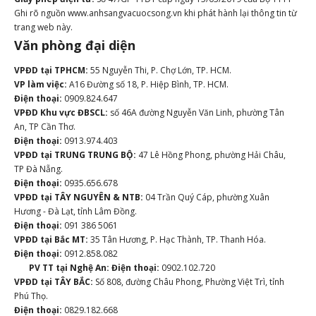
Ghi rõ nguồn www.anhsangvacuocsong.vn khi phát hành lại thông tin từ
trang web này.
Văn phòng đại diện
VPĐD tại TPHCM:
55 Nguyễn Thi, P. Chợ Lớn, TP. HCM.
VP làm việc:
A16 Đường số 18, P. Hiệp Bình, TP. HCM.
Điện thoại:
0909.824.647
VPĐD Khu vực ĐBSCL:
số 46A đường Nguyễn Văn Linh, phường Tân
An, TP Cần Thơ.
Điện thoại:
0913.974.403
VPĐD tại TRUNG TRUNG BỘ:
47 Lê Hồng Phong, phường Hải Châu,
TP Đà Nẵng.
Điện thoại:
0935.656.678
VPĐD tại TÂY NGUYÊN & NTB:
04 Trần Quý Cáp, phường Xuân
Hương - Đà Lạt, tỉnh Lâm Đồng.
Điện thoại:
091 386 5061
VPĐD tại Bắc MT:
35 Tân Hương, P. Hạc Thành, TP. Thanh Hóa.
Điện thoại:
0912.858.082
PV TT tại Nghệ An:
Điện thoại:
0902.102.720
VPĐD tại TÂY BẮC:
Số 808, đường Châu Phong, Phường Việt Trì, tỉnh
Phú Thọ.
Điện thoại:
0829.182.668