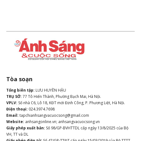
Tòa soạn
Tổng biên tập:
LƯU HUYỀN HẬU
TRỤ SỞ:
77 Tô Hiến Thành, Phường Bạch Mai, Hà Nội.
VPLV:
Số nhà C6, Lô 18, KĐT mới Định Công, P. Phương Liệt, Hà Nội.
Điện thoại:
024.3974.7698
Email:
tapchianhsangvacuocsong@gmail.com
Website:
anhsangonline.vn; anhsangvacuocsong.vn
Giấy phép xuất bản:
Số 98/GP-BVHTTDL cấp ngày 13/8/2025 của Bộ
VH, TT và DL
Giấy phép điện tử:
Số 47/GP-TTĐT cấp ngày 15/03/2019 của Bộ TTTT