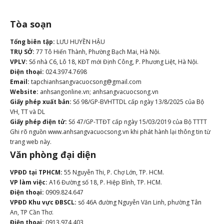
Tòa soạn
Tổng biên tập:
LƯU HUYỀN HẬU
TRỤ SỞ:
77 Tô Hiến Thành, Phường Bạch Mai, Hà Nội.
VPLV:
Số nhà C6, Lô 18, KĐT mới Định Công, P. Phương Liệt, Hà Nội.
Điện thoại:
024.3974.7698
Email:
tapchianhsangvacuocsong@gmail.com
Website:
anhsangonline.vn; anhsangvacuocsong.vn
Giấy phép xuất bản:
Số 98/GP-BVHTTDL cấp ngày 13/8/2025 của Bộ
VH, TT và DL
Giấy phép điện tử:
Số 47/GP-TTĐT cấp ngày 15/03/2019 của Bộ TTTT
Ghi rõ nguồn www.anhsangvacuocsong.vn khi phát hành lại thông tin từ
trang web này.
Văn phòng đại diện
VPĐD tại TPHCM:
55 Nguyễn Thi, P. Chợ Lớn, TP. HCM.
VP làm việc:
A16 Đường số 18, P. Hiệp Bình, TP. HCM.
Điện thoại:
0909.824.647
VPĐD Khu vực ĐBSCL:
số 46A đường Nguyễn Văn Linh, phường Tân
An, TP Cần Thơ.
Điện thoại:
0913.974.403