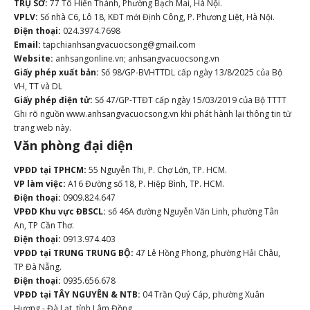
TRỤ SỞ:
77 Tô Hiến Thành, Phường Bạch Mai, Hà Nội.
VPLV:
Số nhà C6, Lô 18, KĐT mới Định Công, P. Phương Liệt, Hà Nội.
Điện thoại:
024.3974.7698
Email:
tapchianhsangvacuocsong@gmail.com
Website:
anhsangonline.vn; anhsangvacuocsong.vn
Giấy phép xuất bản:
Số 98/GP-BVHTTDL cấp ngày 13/8/2025 của Bộ
VH, TT và DL
Giấy phép điện tử:
Số 47/GP-TTĐT cấp ngày 15/03/2019 của Bộ TTTT
Ghi rõ nguồn www.anhsangvacuocsong.vn khi phát hành lại thông tin từ
trang web này.
Văn phòng đại diện
VPĐD tại TPHCM:
55 Nguyễn Thi, P. Chợ Lớn, TP. HCM.
VP làm việc:
A16 Đường số 18, P. Hiệp Bình, TP. HCM.
Điện thoại:
0909.824.647
VPĐD Khu vực ĐBSCL:
số 46A đường Nguyễn Văn Linh, phường Tân
An, TP Cần Thơ.
Điện thoại:
0913.974.403
VPĐD tại TRUNG TRUNG BỘ:
47 Lê Hồng Phong, phường Hải Châu,
TP Đà Nẵng.
Điện thoại:
0935.656.678
VPĐD tại TÂY NGUYÊN & NTB:
04 Trần Quý Cáp, phường Xuân
Hương - Đà Lạt, tỉnh Lâm Đồng.