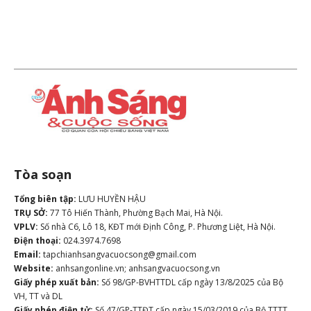
Tòa soạn
Tổng biên tập:
LƯU HUYỀN HẬU
TRỤ SỞ:
77 Tô Hiến Thành, Phường Bạch Mai, Hà Nội.
VPLV:
Số nhà C6, Lô 18, KĐT mới Định Công, P. Phương Liệt, Hà Nội.
Điện thoại:
024.3974.7698
Email:
tapchianhsangvacuocsong@gmail.com
Website:
anhsangonline.vn; anhsangvacuocsong.vn
Giấy phép xuất bản:
Số 98/GP-BVHTTDL cấp ngày 13/8/2025 của Bộ
VH, TT và DL
Giấy phép điện tử:
Số 47/GP-TTĐT cấp ngày 15/03/2019 của Bộ TTTT