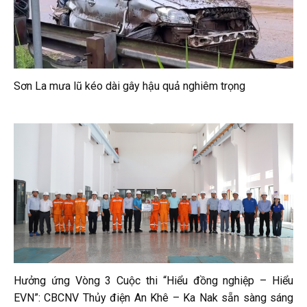
Sơn La mưa lũ kéo dài gây hậu quả nghiêm trọng
Hưởng ứng Vòng 3 Cuộc thi “Hiểu đồng nghiệp – Hiểu
EVN”: CBCNV Thủy điện An Khê – Ka Nak sẵn sàng sáng