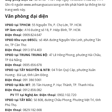
Ghi rõ nguồn www.anhsangvacuocsong.vn khi phát hành lại thông tin từ
trang web này.
Văn phòng đại diện
VPĐD tại TPHCM:
55 Nguyễn Thi, P. Chợ Lớn, TP. HCM.
VP làm việc:
A16 Đường số 18, P. Hiệp Bình, TP. HCM.
Điện thoại:
0909.824.647
VPĐD Khu vực ĐBSCL:
số 46A đường Nguyễn Văn Linh, phường Tân
An, TP Cần Thơ.
Điện thoại:
0913.974.403
VPĐD tại TRUNG TRUNG BỘ:
47 Lê Hồng Phong, phường Hải Châu,
TP Đà Nẵng.
Điện thoại:
0935.656.678
VPĐD tại TÂY NGUYÊN & NTB:
04 Trần Quý Cáp, phường Xuân
Hương - Đà Lạt, tỉnh Lâm Đồng.
Điện thoại:
091 386 5061
VPĐD tại Bắc MT:
35 Tân Hương, P. Hạc Thành, TP. Thanh Hóa.
Điện thoại:
0912.858.082
PV TT tại Nghệ An:
Điện thoại:
0902.102.720
VPĐD tại TÂY BẮC:
Số 808, đường Châu Phong, Phường Việt Trì, tỉnh
Phú Thọ.
Điện thoại:
0829.182.668