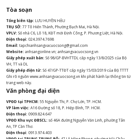
Tòa soạn
Tổng biên tập:
LƯU HUYỀN HẬU
TRỤ SỞ:
77 Tô Hiến Thành, Phường Bạch Mai, Hà Nội.
VPLV:
Số nhà C6, Lô 18, KĐT mới Định Công, P. Phương Liệt, Hà Nội.
Điện thoại:
024.3974.7698
Email:
tapchianhsangvacuocsong@gmail.com
Website:
anhsangonline.vn; anhsangvacuocsong.vn
Giấy phép xuất bản:
Số 98/GP-BVHTTDL cấp ngày 13/8/2025 của Bộ
VH, TT và DL
Giấy phép điện tử:
Số 47/GP-TTĐT cấp ngày 15/03/2019 của Bộ TTTT
Ghi rõ nguồn www.anhsangvacuocsong.vn khi phát hành lại thông tin từ
trang web này.
Văn phòng đại diện
VPĐD tại TPHCM:
55 Nguyễn Thi, P. Chợ Lớn, TP. HCM.
VP làm việc:
A16 Đường số 18, P. Hiệp Bình, TP. HCM.
Điện thoại:
0909.824.647
VPĐD Khu vực ĐBSCL:
số 46A đường Nguyễn Văn Linh, phường Tân
An, TP Cần Thơ.
Điện thoại:
0913.974.403
VPĐD tại TRUNG TRUNG BỘ:
47 Lê Hồng Phong, phường Hải Châu,