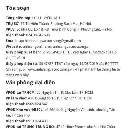
Tòa soạn
Tổng biên tập:
LƯU HUYỀN HẬU
TRỤ SỞ:
77 Tô Hiến Thành, Phường Bạch Mai, Hà Nội.
VPLV:
Số nhà C6, Lô 18, KĐT mới Định Công, P. Phương Liệt, Hà Nội.
Điện thoại:
024.3974.7698
Email:
tapchianhsangvacuocsong@gmail.com
Website:
anhsangonline.vn; anhsangvacuocsong.vn
Giấy phép xuất bản:
Số 98/GP-BVHTTDL cấp ngày 13/8/2025 của Bộ
VH, TT và DL
Giấy phép điện tử:
Số 47/GP-TTĐT cấp ngày 15/03/2019 của Bộ TTTT
Ghi rõ nguồn www.anhsangvacuocsong.vn khi phát hành lại thông tin từ
trang web này.
Văn phòng đại diện
VPĐD tại TPHCM:
55 Nguyễn Thi, P. Chợ Lớn, TP. HCM.
VP làm việc:
A16 Đường số 18, P. Hiệp Bình, TP. HCM.
Điện thoại:
0909.824.647
VPĐD Khu vực ĐBSCL:
số 46A đường Nguyễn Văn Linh, phường Tân
An, TP Cần Thơ.
Điện thoại:
0913.974.403
VPĐD tại TRUNG TRUNG BỘ:
47 Lê Hồng Phong, phường Hải Châu,