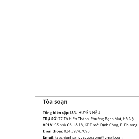
Tòa soạn
Tổng biên tập:
LƯU HUYỀN HẬU
TRỤ SỞ:
77 Tô Hiến Thành, Phường Bạch Mai, Hà Nội.
VPLV:
Số nhà C6, Lô 18, KĐT mới Định Công, P. Phương L
Điện thoại:
024.3974.7698
Email:
tapchianhsangvacuocsong@gmail.com