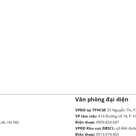
Văn phòng đại diện
VPĐD tại TPHCM:
55 Nguyễn Thi, P
VP làm việc:
A16 Đường số 18, P. H
iệt, Hà Nội.
Điện thoại:
0909.824.647
VPĐD Khu vực ĐBSCL:
số 46A đườn
Điện thoại:
0913.974.403