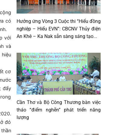
 cộng
ưa có
Hưởng ứng Vòng 3 Cuộc thi “Hiểu đồng
nghiệp – Hiểu EVN”: CBCNV Thủy điện
nh.
An Khê – Ka Nak sẵn sàng sáng tạo...
p với
nh và
 hiệu
ất cơ
 nước
; đẩy
trong
Cần Thơ và Bộ Công Thương bàn việc
tháo “điểm nghẽn” phát triển năng
2020.
lượng
sở đó
 thần