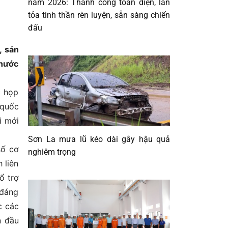
năm 2026: Thành công toàn diện, lan
tỏa tinh thần rèn luyện, sẵn sàng chiến
đấu
, sản
 nước
c họp
 quốc
i mới
Sơn La mưa lũ kéo dài gây hậu quả
số cơ
nghiêm trọng
 liên
ổ trợ
 đáng
c các
n đầu