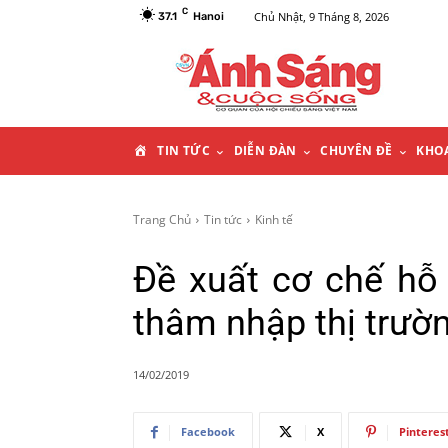
C
Chủ Nhật, 9 Tháng 8, 2026
37.1
Hanoi
T
TIN TỨC
DIỄN ĐÀN
CHUYÊN ĐỀ
KHO
R
Trang Chủ
Tin tức
Kinh tế
A
Đề xuất cơ chế hỗ
N
thâm nhập thị trườ
G
14/02/2019
C
Facebook
X
Pinteres
H