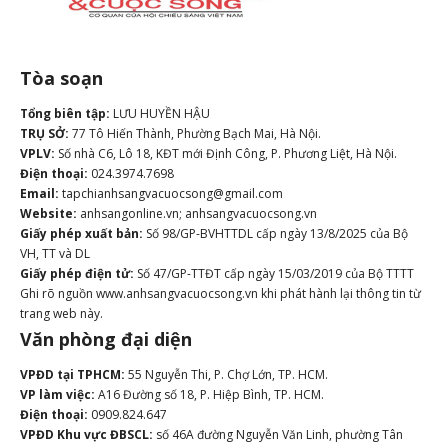
Tòa soạn
Tổng biên tập:
LƯU HUYỀN HẬU
TRỤ SỞ:
77 Tô Hiến Thành, Phường Bạch Mai, Hà Nội.
VPLV:
Số nhà C6, Lô 18, KĐT mới Định Công, P. Phương Liệt, Hà Nội.
Điện thoại:
024.3974.7698
Email:
tapchianhsangvacuocsong@gmail.com
Website:
anhsangonline.vn; anhsangvacuocsong.vn
Giấy phép xuất bản:
Số 98/GP-BVHTTDL cấp ngày 13/8/2025 của Bộ
VH, TT và DL
Giấy phép điện tử:
Số 47/GP-TTĐT cấp ngày 15/03/2019 của Bộ TTTT
Ghi rõ nguồn www.anhsangvacuocsong.vn khi phát hành lại thông tin từ
trang web này.
Văn phòng đại diện
VPĐD tại TPHCM:
55 Nguyễn Thi, P. Chợ Lớn, TP. HCM.
VP làm việc:
A16 Đường số 18, P. Hiệp Bình, TP. HCM.
Điện thoại:
0909.824.647
VPĐD Khu vực ĐBSCL:
số 46A đường Nguyễn Văn Linh, phường Tân