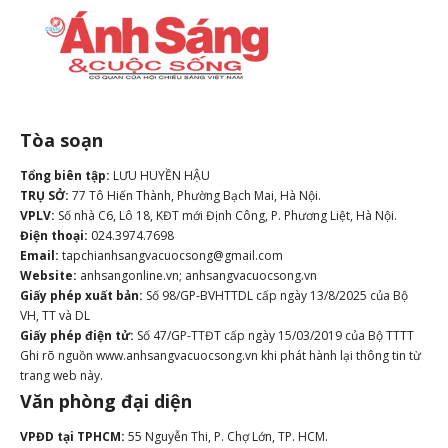
Tòa soạn
Tổng biên tập:
LƯU HUYỀN HẬU
TRỤ SỞ:
77 Tô Hiến Thành, Phường Bạch Mai, Hà Nội.
VPLV:
Số nhà C6, Lô 18, KĐT mới Định Công, P. Phương Liệt, Hà Nội.
Điện thoại:
024.3974.7698
Email:
tapchianhsangvacuocsong@gmail.com
Website:
anhsangonline.vn; anhsangvacuocsong.vn
Giấy phép xuất bản:
Số 98/GP-BVHTTDL cấp ngày 13/8/2025 của Bộ
VH, TT và DL
Giấy phép điện tử:
Số 47/GP-TTĐT cấp ngày 15/03/2019 của Bộ TTTT
Ghi rõ nguồn www.anhsangvacuocsong.vn khi phát hành lại thông tin từ
trang web này.
Văn phòng đại diện
VPĐD tại TPHCM:
55 Nguyễn Thi, P. Chợ Lớn, TP. HCM.