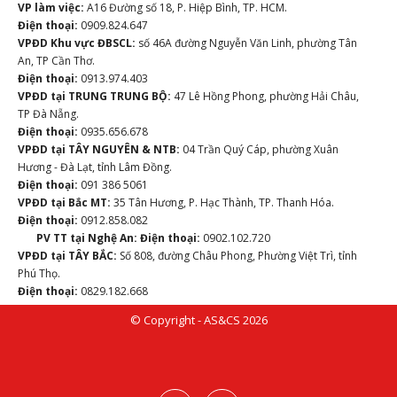
VP làm việc:
A16 Đường số 18, P. Hiệp Bình, TP. HCM.
Điện thoại:
0909.824.647
VPĐD Khu vực ĐBSCL:
số 46A đường Nguyễn Văn Linh, phường Tân
An, TP Cần Thơ.
Điện thoại:
0913.974.403
VPĐD tại TRUNG TRUNG BỘ:
47 Lê Hồng Phong, phường Hải Châu,
TP Đà Nẵng.
Điện thoại:
0935.656.678
VPĐD tại TÂY NGUYÊN & NTB:
04 Trần Quý Cáp, phường Xuân
Hương - Đà Lạt, tỉnh Lâm Đồng.
Điện thoại:
091 386 5061
VPĐD tại Bắc MT:
35 Tân Hương, P. Hạc Thành, TP. Thanh Hóa.
Điện thoại:
0912.858.082
PV TT tại Nghệ An:
Điện thoại:
0902.102.720
VPĐD tại TÂY BẮC:
Số 808, đường Châu Phong, Phường Việt Trì, tỉnh
Phú Thọ.
Điện thoại:
0829.182.668
© Copyright - AS&CS 2026