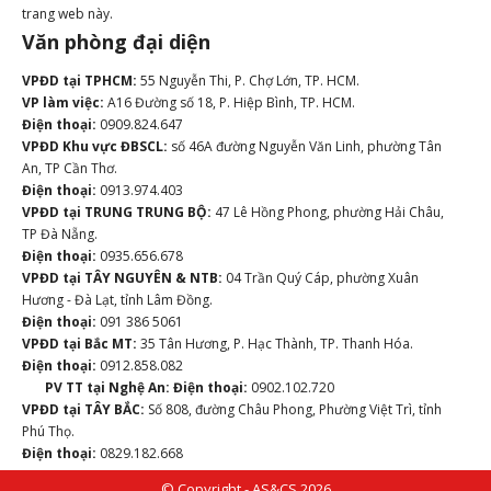
trang web này.
Văn phòng đại diện
VPĐD tại TPHCM:
55 Nguyễn Thi, P. Chợ Lớn, TP. HCM.
VP làm việc:
A16 Đường số 18, P. Hiệp Bình, TP. HCM.
Điện thoại:
0909.824.647
VPĐD Khu vực ĐBSCL:
số 46A đường Nguyễn Văn Linh, phường Tân
An, TP Cần Thơ.
Điện thoại:
0913.974.403
VPĐD tại TRUNG TRUNG BỘ:
47 Lê Hồng Phong, phường Hải Châu,
TP Đà Nẵng.
Điện thoại:
0935.656.678
VPĐD tại TÂY NGUYÊN & NTB:
04 Trần Quý Cáp, phường Xuân
Hương - Đà Lạt, tỉnh Lâm Đồng.
Điện thoại:
091 386 5061
VPĐD tại Bắc MT:
35 Tân Hương, P. Hạc Thành, TP. Thanh Hóa.
Điện thoại:
0912.858.082
PV TT tại Nghệ An:
Điện thoại:
0902.102.720
VPĐD tại TÂY BẮC:
Số 808, đường Châu Phong, Phường Việt Trì, tỉnh
Phú Thọ.
Điện thoại:
0829.182.668
© Copyright - AS&CS 2026