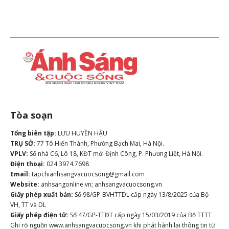
Tòa soạn
Tổng biên tập:
LƯU HUYỀN HẬU
TRỤ SỞ:
77 Tô Hiến Thành, Phường Bạch Mai, Hà Nội.
VPLV:
Số nhà C6, Lô 18, KĐT mới Định Công, P. Phương Liệt, Hà Nội.
Điện thoại:
024.3974.7698
Email:
tapchianhsangvacuocsong@gmail.com
Website:
anhsangonline.vn; anhsangvacuocsong.vn
Giấy phép xuất bản:
Số 98/GP-BVHTTDL cấp ngày 13/8/2025 của Bộ
VH, TT và DL
Giấy phép điện tử:
Số 47/GP-TTĐT cấp ngày 15/03/2019 của Bộ TTTT
Ghi rõ nguồn www.anhsangvacuocsong.vn khi phát hành lại thông tin từ