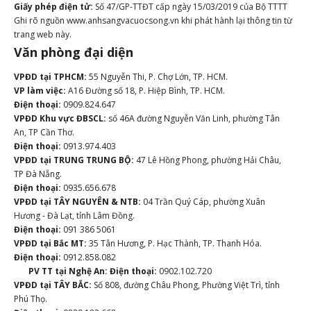
Giấy phép điện tử:
Số 47/GP-TTĐT cấp ngày 15/03/2019 của Bộ TTTT
Ghi rõ nguồn www.anhsangvacuocsong.vn khi phát hành lại thông tin từ
trang web này.
Văn phòng đại diện
VPĐD tại TPHCM:
55 Nguyễn Thi, P. Chợ Lớn, TP. HCM.
VP làm việc:
A16 Đường số 18, P. Hiệp Bình, TP. HCM.
Điện thoại:
0909.824.647
VPĐD Khu vực ĐBSCL:
số 46A đường Nguyễn Văn Linh, phường Tân
An, TP Cần Thơ.
Điện thoại:
0913.974.403
VPĐD tại TRUNG TRUNG BỘ:
47 Lê Hồng Phong, phường Hải Châu,
TP Đà Nẵng.
Điện thoại:
0935.656.678
VPĐD tại TÂY NGUYÊN & NTB:
04 Trần Quý Cáp, phường Xuân
Hương - Đà Lạt, tỉnh Lâm Đồng.
Điện thoại:
091 386 5061
VPĐD tại Bắc MT:
35 Tân Hương, P. Hạc Thành, TP. Thanh Hóa.
Điện thoại:
0912.858.082
PV TT tại Nghệ An:
Điện thoại:
0902.102.720
VPĐD tại TÂY BẮC:
Số 808, đường Châu Phong, Phường Việt Trì, tỉnh
Phú Thọ.