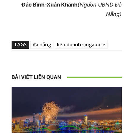
Đắc Bình-Xuân Khanh
(Nguồn UBND Đà
Nẵng)
TAGS
đà nẵng
liên doanh singapore
BÀI VIẾT LIÊN QUAN