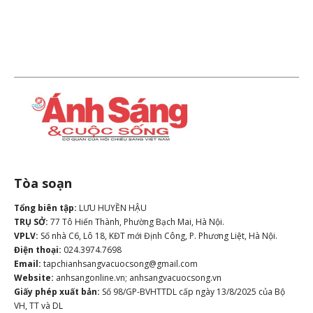
Tòa soạn
Tổng biên tập:
LƯU HUYỀN HẬU
TRỤ SỞ:
77 Tô Hiến Thành, Phường Bạch Mai, Hà Nội.
VPLV:
Số nhà C6, Lô 18, KĐT mới Định Công, P. Phương Liệt, Hà Nội.
Điện thoại:
024.3974.7698
Email:
tapchianhsangvacuocsong@gmail.com
Website:
anhsangonline.vn; anhsangvacuocsong.vn
Giấy phép xuất bản:
Số 98/GP-BVHTTDL cấp ngày 13/8/2025 của Bộ
VH, TT và DL