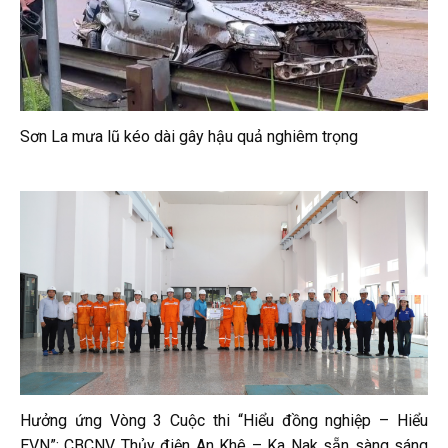
Sơn La mưa lũ kéo dài gây hậu quả nghiêm trọng
Hưởng ứng Vòng 3 Cuộc thi “Hiểu đồng nghiệp – Hiểu
EVN”: CBCNV Thủy điện An Khê – Ka Nak sẵn sàng sáng