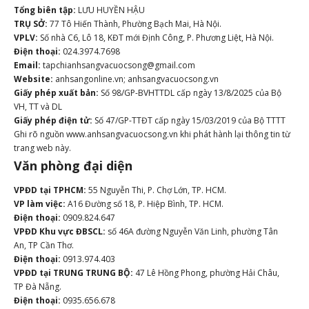
Tổng biên tập:
LƯU HUYỀN HẬU
TRỤ SỞ:
77 Tô Hiến Thành, Phường Bạch Mai, Hà Nội.
VPLV:
Số nhà C6, Lô 18, KĐT mới Định Công, P. Phương Liệt, Hà Nội.
Điện thoại:
024.3974.7698
Email:
tapchianhsangvacuocsong@gmail.com
Website:
anhsangonline.vn; anhsangvacuocsong.vn
Giấy phép xuất bản:
Số 98/GP-BVHTTDL cấp ngày 13/8/2025 của Bộ
VH, TT và DL
Giấy phép điện tử:
Số 47/GP-TTĐT cấp ngày 15/03/2019 của Bộ TTTT
Ghi rõ nguồn www.anhsangvacuocsong.vn khi phát hành lại thông tin từ
trang web này.
Văn phòng đại diện
VPĐD tại TPHCM:
55 Nguyễn Thi, P. Chợ Lớn, TP. HCM.
VP làm việc:
A16 Đường số 18, P. Hiệp Bình, TP. HCM.
Điện thoại:
0909.824.647
VPĐD Khu vực ĐBSCL:
số 46A đường Nguyễn Văn Linh, phường Tân
An, TP Cần Thơ.
Điện thoại:
0913.974.403
VPĐD tại TRUNG TRUNG BỘ:
47 Lê Hồng Phong, phường Hải Châu,
TP Đà Nẵng.
Điện thoại:
0935.656.678