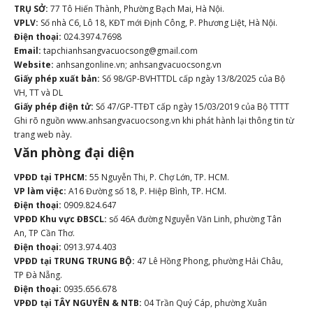
TRỤ SỞ:
77 Tô Hiến Thành, Phường Bạch Mai, Hà Nội.
VPLV:
Số nhà C6, Lô 18, KĐT mới Định Công, P. Phương Liệt, Hà Nội.
Điện thoại:
024.3974.7698
Email:
tapchianhsangvacuocsong@gmail.com
Website:
anhsangonline.vn; anhsangvacuocsong.vn
Giấy phép xuất bản:
Số 98/GP-BVHTTDL cấp ngày 13/8/2025 của Bộ
VH, TT và DL
Giấy phép điện tử:
Số 47/GP-TTĐT cấp ngày 15/03/2019 của Bộ TTTT
Ghi rõ nguồn www.anhsangvacuocsong.vn khi phát hành lại thông tin từ
trang web này.
Văn phòng đại diện
VPĐD tại TPHCM:
55 Nguyễn Thi, P. Chợ Lớn, TP. HCM.
VP làm việc:
A16 Đường số 18, P. Hiệp Bình, TP. HCM.
Điện thoại:
0909.824.647
VPĐD Khu vực ĐBSCL:
số 46A đường Nguyễn Văn Linh, phường Tân
An, TP Cần Thơ.
Điện thoại:
0913.974.403
VPĐD tại TRUNG TRUNG BỘ:
47 Lê Hồng Phong, phường Hải Châu,
TP Đà Nẵng.
Điện thoại:
0935.656.678
VPĐD tại TÂY NGUYÊN & NTB:
04 Trần Quý Cáp, phường Xuân