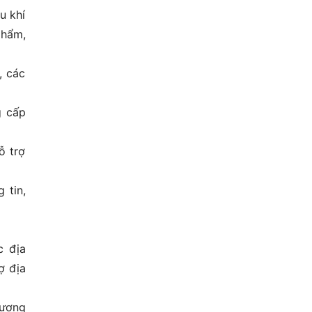
u khí
phẩm,
, các
g cấp
ỗ trợ
 tin,
c địa
ợ địa
lượng