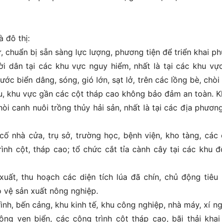
 đô thị:
, chuẩn bị sẵn sàng lực lượng, phương tiện để triển khai p
 dân tại các khu vực nguy hiểm, nhất là tại các khu vự
c biển dâng, sóng, gió lớn, sạt lở, trên các lồng bè, chòi
yếu, khu vực gần các cột tháp cao không bảo đảm an toàn. 
chòi canh nuôi trồng thủy hải sản, nhất là tại các địa phươn
ố nhà cửa, trụ sở, trường học, bệnh viện, kho tàng, các
ình cột, tháp cao; tổ chức cắt tỉa cành cây tại các khu đô
uất, thu hoạch các diện tích lúa đã chín, chủ động tiêu
o vệ sản xuất nông nghiệp.
ình, bến cảng, khu kinh tế, khu công nghiệp, nhà máy, xí ng
ng ven biển, các công trình cột tháp cao, bãi thải khai