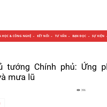
A HỌC & CÔNG NGHỆ
KẾT NỐI
TƯ VẤN
BẠN ĐỌC
SỰ KIỆN
ủ tướng Chính phủ: Ứng p
và mưa lũ
396
t