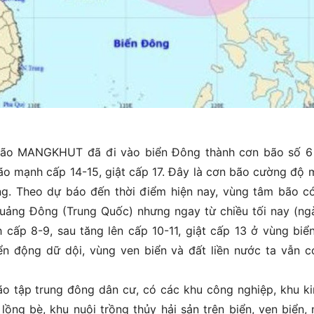
 bão MANGKHUT đã đi vào biển Đông thành cơn bão số 
o mạnh cấp 14-15, giật cấp 17. Đây là cơn bão cường độ 
ng. Theo dự báo đến thời điểm hiện nay, vùng tâm bão c
Quảng Đông (Trung Quốc) nhưng ngay từ chiều tối nay (ng
cấp 8-9, sau tăng lên cấp 10-11, giật cấp 13 ở vùng biể
ển động dữ dội, vùng ven biển và đất liền nước ta vẫn c
o tập trung đông dân cư, có các khu công nghiệp, khu ki
 lồng bè, khu nuôi trồng thủy hải sản trên biển, ven biển, 