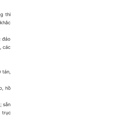
g thi
 khắc
c đảo
, các
 tán,
p, hồ
; sẵn
 trục