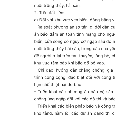
nuôi trồng thủy, hải sản.
2. Trên đất liền:
a) Đối với khu vực ven biển, đồng bằng và
– Rà soát phương án sơ tán, di dời dân cư
án bảo đảm an toàn tính mạng cho người
biển, cửa sông có nguy cơ ngập sâu do nướ
nuôi trồng thủy hải sản, trong các nhà 
để người ở lại trên tàu thuyền, lồng bè, 
khu vực tâm bão khi bão đổ bộ vào.
– Chỉ đạo, hướng dẫn chằng chống, gia c
trình công cộng, đặc biệt đối với công tr
hạn chế thiệt hại do bão.
– Triển khai các phương án bảo vệ sản x
chống úng ngập đối với các đô thị và bả
– Triển khai các biện pháp bảo vệ công tr
kho tàng, hầm lò, các dự án đang thi cô