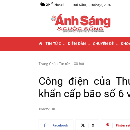
C
Thứ Năm, 6 Tháng 8, 2026
29
Hanoi
T
TIN TỨC
DIỄN ĐÀN
CHUYÊN ĐỀ
KHO
R
Trang Chủ
Tin tức
Xã hội
A
Công điện của Th
N
khẩn cấp bão số 6 
G
16/09/2018
C
Facebook
X
Pinteres
H