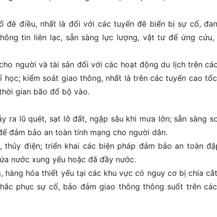
ố đê điều, nhất là đối với các tuyến đê biển bị sự cố, đan
ông tin liên lạc, sẵn sàng lực lượng, vật tư để ứng cứu,
ho người và tài sản đối với các hoạt động du lịch trên cá
 học; kiểm soát giao thông, nhất là trên các tuyến cao tốc
thời gian bão đổ bộ vào.
 ra lũ quét, sạt lở đất, ngập sâu khi mưa lớn; sẵn sàng sơ
 để đảm bảo an toàn tính mạng cho người dân.
, thủy điện; triển khai các biện pháp đảm bảo an toàn đậ
chứa nước xung yếu hoặc đã đầy nước.
 hàng hóa thiết yếu tại các khu vực có nguy cơ bị chia cắt
khắc phục sự cố, bảo đảm giao thông thông suốt trên các