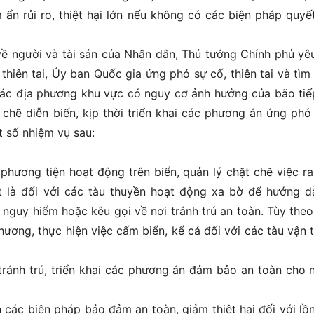
 ẩn rủi ro, thiệt hại lớn nếu không có các biện pháp quyết 
về người và tài sản của Nhân dân, Thủ tướng Chính phủ yê
hiên tai, Ủy ban Quốc gia ứng phó sự cố, thiên tai và tìm
các địa phương khu vực có nguy cơ ảnh hưởng của bão tiế
t chẽ diễn biến, kịp thời triển khai các phương án ứng phó
t số nhiệm vụ sau:
phương tiện hoạt động trên biển, quản lý chặt chẽ việc ra
hất là đối với các tàu thuyền hoạt động xa bờ để hướng d
nguy hiểm hoặc kêu gọi về nơi tránh trú an toàn. Tùy theo
phương, thực hiện việc cấm biển, kể cả đối với các tàu vận t
tránh trú, triển khai các phương án đảm bảo an toàn cho 
 các biện pháp bảo đảm an toàn, giảm thiệt hại đối với lồ