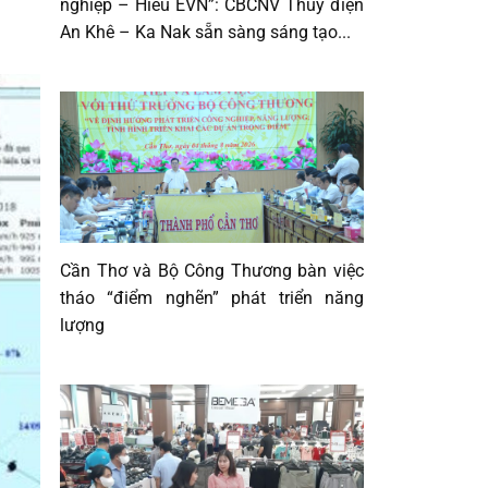
nghiệp – Hiểu EVN”: CBCNV Thủy điện
An Khê – Ka Nak sẵn sàng sáng tạo...
Cần Thơ và Bộ Công Thương bàn việc
tháo “điểm nghẽn” phát triển năng
lượng