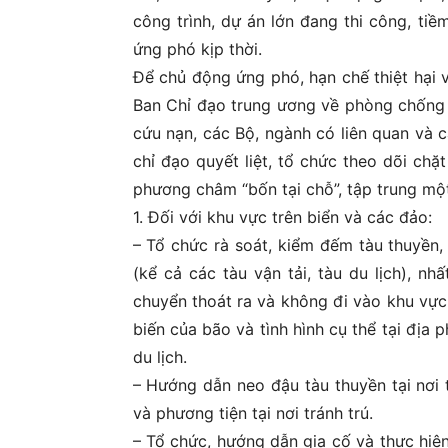
công trình, dự án lớn đang thi công, tiềm
ứng phó kịp thời.
Để chủ động ứng phó, hạn chế thiệt hại 
Ban Chỉ đạo trung ương về phòng chống t
cứu nạn, các Bộ, ngành có liên quan và 
chỉ đạo quyết liệt, tổ chức theo dõi chặ
phương châm “bốn tại chỗ”, tập trung mộ
1. Đối với khu vực trên biển và các đảo:
– Tổ chức rà soát, kiểm đếm tàu thuyền, 
(kể cả các tàu vận tải, tàu du lịch), n
chuyển thoát ra và không đi vào khu vực 
biến của bão và tình hình cụ thể tại địa 
du lịch.
– Hướng dẫn neo đậu tàu thuyền tại nơi 
và phương tiện tại nơi tránh trú.
– Tổ chức, hướng dẫn gia cố và thực hiện