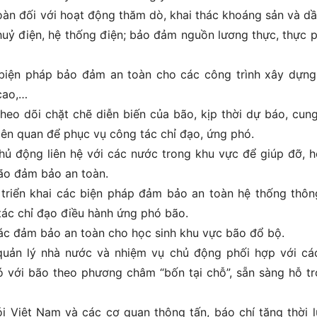
n đối với hoạt động thăm dò, khai thác khoáng sản và dầ
thuỷ điện, hệ thống điện; bảo đảm nguồn lương thực, thực 
biện pháp bảo đảm an toàn cho các công trình xây dựng
 cao,…
heo dõi chặt chẽ diễn biến của bão, kịp thời dự báo, cun
iên quan để phục vụ công tác chỉ đạo, ứng phó.
chủ động liên hệ với các nước trong khu vực để giúp đỡ, h
bão đảm bảo an toàn.
triển khai các biện pháp đảm bảo an toàn hệ thống thông
tác chỉ đạo điều hành ứng phó bão.
ác đảm bảo an toàn cho học sinh khu vực bão đổ bộ.
uản lý nhà nước và nhiệm vụ chủ động phối hợp với cá
 với bão theo phương châm “bốn tại chỗ”, sẵn sàng hỗ tr
ói Việt Nam và các cơ quan thông tấn, báo chí tăng thời 