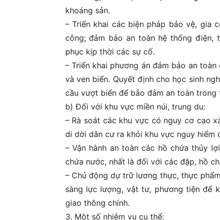
khoáng sản.
– Triển khai các biện pháp bảo vệ, gia c
công; đảm bảo an toàn hệ thống điện, th
phục kịp thời các sự cố.
– Triển khai phương án đảm bảo an toàn c
và ven biển. Quyết định cho học sinh nghỉ
cầu vượt biển để bảo đảm an toàn trong 
b) Đối với khu vực miền núi, trung du:
– Rà soát các khu vực có nguy cơ cao xảy
di dời dân cư ra khỏi khu vực nguy hiểm
– Vận hành an toàn các hồ chứa thủy lợi
chứa nước, nhất là đối với các đập, hồ 
– Chủ động dự trữ lương thực, thực phẩm,
sàng lực lượng, vật tư, phương tiện để 
giao thông chính.
3. Một số nhiệm vụ cụ thể: