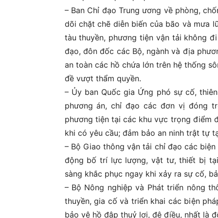
– Ban Chỉ đạo Trung ương về phòng, chốn
dõi chặt chẽ diễn biến của bão và mưa l
tàu thuyền, phương tiện vận tải không đi
đạo, đôn đốc các Bộ, ngành và địa phươn
an toàn các hồ chứa lớn trên hệ thống s
đề vượt thẩm quyền.
– Ủy ban Quốc gia Ứng phó sự cố, thiên
phương án, chỉ đạo các đơn vị đóng tr
phương tiện tại các khu vực trọng điểm 
khi có yêu cầu; đảm bảo an ninh trật tự 
– Bộ Giao thông vận tải chỉ đạo các biện
động bố trí lực lượng, vật tư, thiết bị
sàng khắc phục ngay khi xảy ra sự cố, bả
– Bộ Nông nghiệp và Phát triển nông t
thuyền, gia cố và triển khai các biện phá
bảo vệ hồ đập thuỷ lợi, đê điều, nhất là 