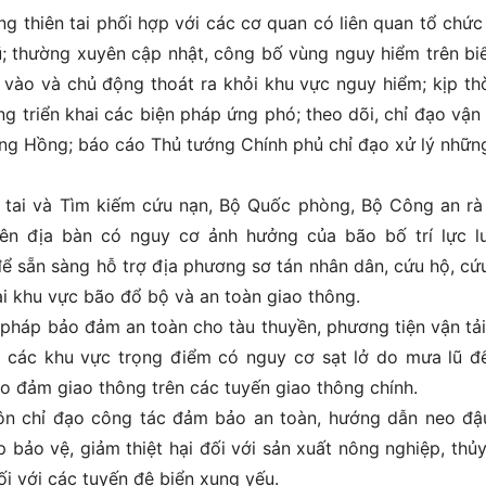
g thiên tai phối hợp với các cơ quan có liên quan tổ chức
ũ; thường xuyên cập nhật, công bố vùng nguy hiểm trên bi
 vào và chủ động thoát ra khỏi khu vực nguy hiểm; kịp thờ
g triển khai các biện pháp ứng phó; theo dõi, chỉ đạo vận
ông Hồng; báo cáo Thủ tướng Chính phủ chỉ đạo xử lý nhữn
 tai và Tìm kiếm cứu nạn, Bộ Quốc phòng, Bộ Công an rà
ên địa bàn có nguy cơ ảnh hưởng của bão bố trí lực l
để sẵn sàng hỗ trợ địa phương sơ tán nhân dân, cứu hộ, cứ
tại khu vực bão đổ bộ và an toàn giao thông.
 pháp bảo đảm an toàn cho tàu thuyền, phương tiện vận tải
 tại các khu vực trọng điểm có nguy cơ sạt lở do mưa lũ đ
o đảm giao thông trên các tuyến giao thông chính.
hôn chỉ đạo công tác đảm bảo an toàn, hướng dẫn neo đậ
p bảo vệ, giảm thiệt hại đối với sản xuất nông nghiệp, thủy
đối với các tuyến đê biển xung yếu.