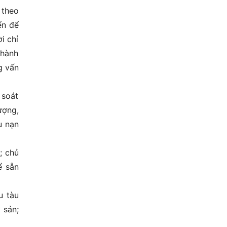
 theo
ển để
i chỉ
 hành
g vấn
 soát
ượng,
u nạn
; chủ
ể sẵn
u tàu
 sản;