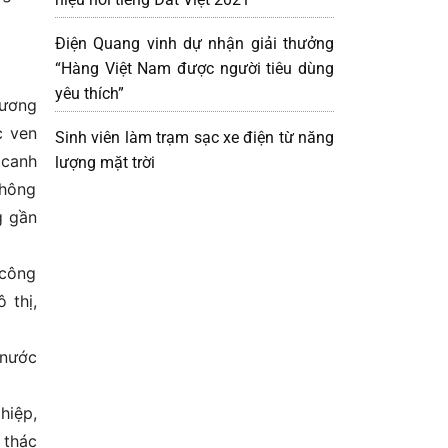
Điện Quang vinh dự nhận giải thưởng
“Hàng Việt Nam được người tiêu dùng
yêu thích”
hương
c ven
Sinh viên làm trạm sạc xe điện từ năng
 canh
lượng mặt trời
Không
g gần
 công
 thị,
 nước
hiệp,
 thác