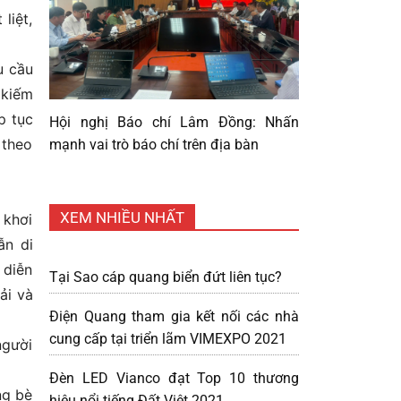
liệt,
u cầu
 kiếm
p tục
Hội nghị Báo chí Lâm Đồng: Nhấn
 theo
mạnh vai trò báo chí trên địa bàn
XEM NHIỀU NHẤT
 khơi
ẫn di
 diễn
Tại Sao cáp quang biển đứt liên tục?
ải và
Điện Quang tham gia kết nối các nhà
cung cấp tại triển lãm VIMEXPO 2021
người
Đèn LED Vianco đạt Top 10 thương
ng bè
hiệu nổi tiếng Đất Việt 2021