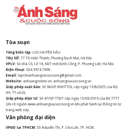
Tòa soạn
Tổng biên tập:
LƯU HUYỀN HẬU
TRỤ SỞ:
77 Tô Hiến Thành, Phường Bạch Mai, Hà Nội.
VPLV:
Số nhà C6, Lô 18, KĐT mới Định Công, P. Phương Liệt, Hà Nội.
Điện thoại:
024.3974.7698
Email:
tapchianhsangvacuocsong@gmail.com
Website:
anhsangonline.vn; anhsangvacuocsong.vn
Giấy phép xuất bản:
Số 98/GP-BVHTTDL cấp ngày 13/8/2025 của Bộ
VH, TT và DL
Giấy phép điện tử:
Số 47/GP-TTĐT cấp ngày 15/03/2019 của Bộ TTTT
Ghi rõ nguồn www.anhsangvacuocsong.vn khi phát hành lại thông tin từ
trang web này.
Văn phòng đại diện
VPĐD tại TPHCM:
55 Nguyễn Thi, P. Chợ Lớn, TP. HCM.