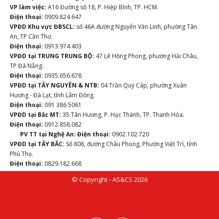
VP làm việc:
A16 Đường số 18, P. Hiệp Bình, TP. HCM.
Điện thoại:
0909.824.647
VPĐD Khu vực ĐBSCL:
số 46A đường Nguyễn Văn Linh, phường Tân
An, TP Cần Thơ.
Điện thoại:
0913.974.403
VPĐD tại TRUNG TRUNG BỘ:
47 Lê Hồng Phong, phường Hải Châu,
TP Đà Nẵng.
Điện thoại:
0935.656.678
VPĐD tại TÂY NGUYÊN & NTB:
04 Trần Quý Cáp, phường Xuân
Hương - Đà Lạt, tỉnh Lâm Đồng.
Điện thoại:
091 386 5061
VPĐD tại Bắc MT:
35 Tân Hương, P. Hạc Thành, TP. Thanh Hóa.
Điện thoại:
0912.858.082
PV TT tại Nghệ An:
Điện thoại:
0902.102.720
VPĐD tại TÂY BẮC:
Số 808, đường Châu Phong, Phường Việt Trì, tỉnh
Phú Thọ.
Điện thoại:
0829.182.668
© Copyright - AS&CS 2026