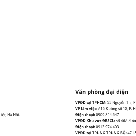
Văn phòng đại diện
VPĐD tại TPHCM:
55 Nguyễn Thi, P
VP làm việc:
A16 Đường số 18, P. H
iệt, Hà Nội.
Điện thoại:
0909.824.647
VPĐD Khu vực ĐBSCL:
số 46A đườn
Điện thoại:
0913.974.403
VPĐD tại TRUNG TRUNG BỘ:
47 Lê