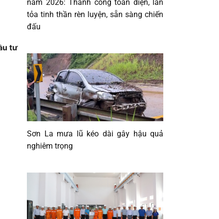
năm 2026: Thành công toàn diện, lan
tỏa tinh thần rèn luyện, sẵn sàng chiến
đấu
ầu tư
Sơn La mưa lũ kéo dài gây hậu quả
nghiêm trọng