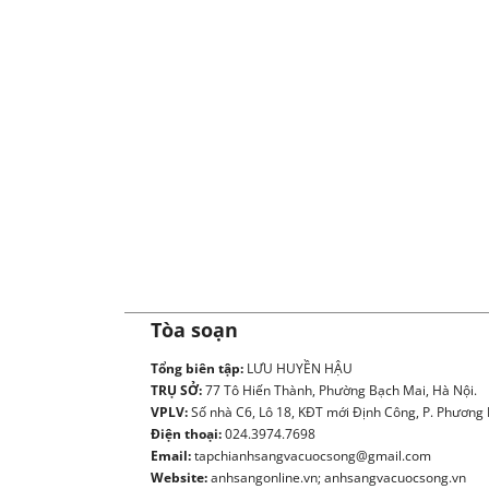
Tòa soạn
Tổng biên tập:
LƯU HUYỀN HẬU
TRỤ SỞ:
77 Tô Hiến Thành, Phường Bạch Mai, Hà Nội.
VPLV:
Số nhà C6, Lô 18, KĐT mới Định Công, P. Phương L
Điện thoại:
024.3974.7698
Email:
tapchianhsangvacuocsong@gmail.com
Website:
anhsangonline.vn; anhsangvacuocsong.vn