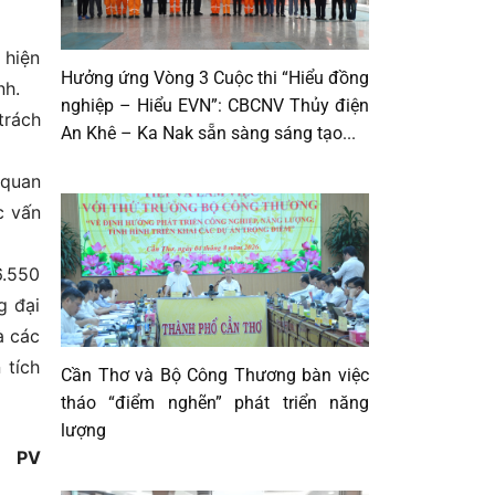
 hiện
Hưởng ứng Vòng 3 Cuộc thi “Hiểu đồng
nh.
nghiệp – Hiểu EVN”: CBCNV Thủy điện
trách
An Khê – Ka Nak sẵn sàng sáng tạo...
 quan
c vấn
6.550
g đại
à các
 tích
Cần Thơ và Bộ Công Thương bàn việc
tháo “điểm nghẽn” phát triển năng
lượng
PV