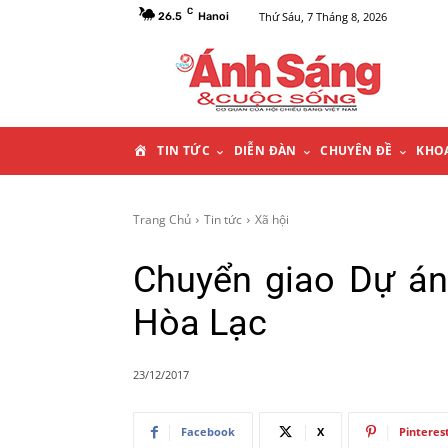
C
Thứ Sáu, 7 Tháng 8, 2026
26.5
Hanoi
T
TIN TỨC
DIỄN ĐÀN
CHUYÊN ĐỀ
KHO
R
Trang Chủ
Tin tức
Xã hội
A
Chuyển giao Dự án
N
Hòa Lạc
G
23/12/2017
C
Facebook
X
Pinteres
H