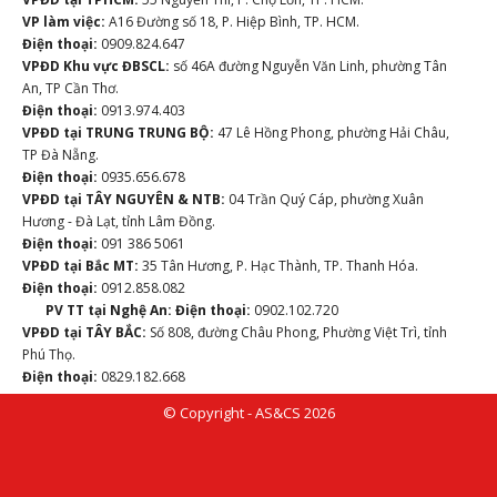
VP làm việc:
A16 Đường số 18, P. Hiệp Bình, TP. HCM.
Điện thoại:
0909.824.647
VPĐD Khu vực ĐBSCL:
số 46A đường Nguyễn Văn Linh, phường Tân
An, TP Cần Thơ.
Điện thoại:
0913.974.403
VPĐD tại TRUNG TRUNG BỘ:
47 Lê Hồng Phong, phường Hải Châu,
TP Đà Nẵng.
Điện thoại:
0935.656.678
VPĐD tại TÂY NGUYÊN & NTB:
04 Trần Quý Cáp, phường Xuân
Hương - Đà Lạt, tỉnh Lâm Đồng.
Điện thoại:
091 386 5061
VPĐD tại Bắc MT:
35 Tân Hương, P. Hạc Thành, TP. Thanh Hóa.
Điện thoại:
0912.858.082
PV TT tại Nghệ An:
Điện thoại:
0902.102.720
VPĐD tại TÂY BẮC:
Số 808, đường Châu Phong, Phường Việt Trì, tỉnh
Phú Thọ.
Điện thoại:
0829.182.668
© Copyright - AS&CS 2026