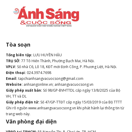
Tòa soạn
Tổng biên tập:
LƯU HUYỀN HẬU
TRỤ SỞ:
77 Tô Hiến Thành, Phường Bạch Mai, Hà Nội.
VPLV:
Số nhà C6, Lô 18, KĐT mới Định Công, P. Phương Liệt, Hà Nội.
Điện thoại:
024.3974.7698
Email:
tapchianhsangvacuocsong@gmail.com
Website:
anhsangonline.vn; anhsangvacuocsong.vn
Giấy phép xuất bản:
Số 98/GP-BVHTTDL cấp ngày 13/8/2025 của Bộ
VH, TT và DL
Giấy phép điện tử:
Số 47/GP-TTĐT cấp ngày 15/03/2019 của Bộ TTTT
Ghi rõ nguồn www.anhsangvacuocsong.vn khi phát hành lại thông tin từ
trang web này.
Văn phòng đại diện
VPĐD tại TPHCM:
55 Nguyễn Thi, P. Chợ Lớn, TP. HCM.