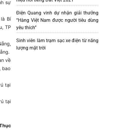
nh sự
Điện Quang vinh dự nhận giải thưởng
là Bí
“Hàng Việt Nam được người tiêu dùng
u, TP
yêu thích”
Sinh viên làm trạm sạc xe điện từ năng
Nẵng,
lượng mặt trời
Nẵng.
an về
, bao
ú tại
ú tại
Thục