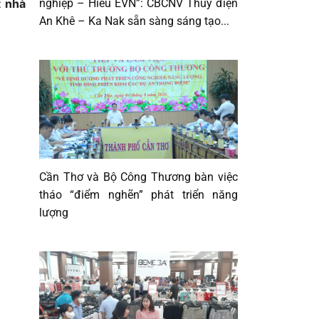
nghiệp – Hiểu EVN”: CBCNV Thủy điện
t nhà
An Khê – Ka Nak sẵn sàng sáng tạo...
Cần Thơ và Bộ Công Thương bàn việc
tháo “điểm nghẽn” phát triển năng
lượng