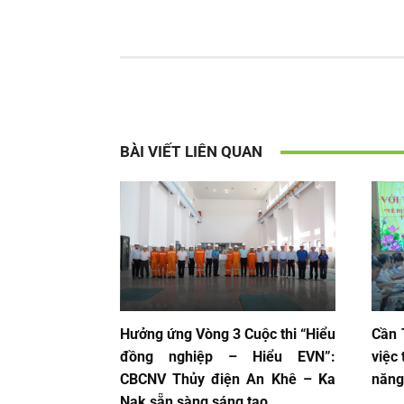
BÀI VIẾT LIÊN QUAN
Hưởng ứng Vòng 3 Cuộc thi “Hiểu
Cần 
đồng nghiệp – Hiểu EVN”:
việc
CBCNV Thủy điện An Khê – Ka
năng
Nak sẵn sàng sáng tạo...