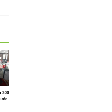
ụ 200
nước