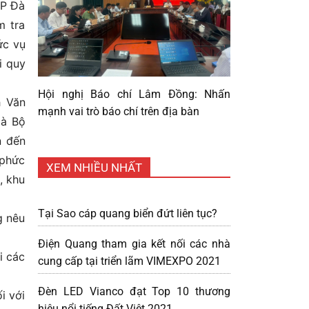
TP Đà
m tra
ức vụ
i quy
Hội nghị Báo chí Lâm Đồng: Nhấn
h Văn
mạnh vai trò báo chí trên địa bàn
mà Bộ
n đến
 phức
XEM NHIỀU NHẤT
, khu
Tại Sao cáp quang biển đứt liên tục?
g nêu
Điện Quang tham gia kết nối các nhà
i các
cung cấp tại triển lãm VIMEXPO 2021
Đèn LED Vianco đạt Top 10 thương
i với
hiệu nổi tiếng Đất Việt 2021