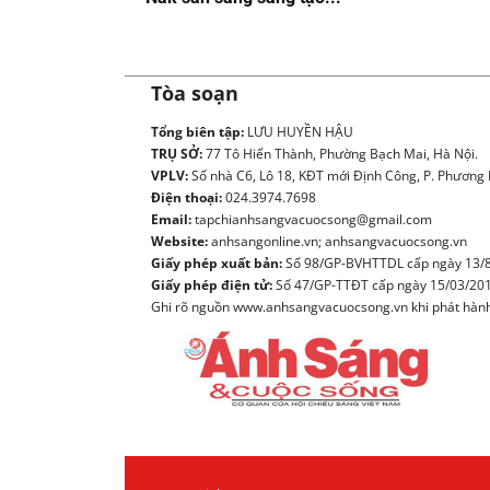
Tòa soạn
Tổng biên tập:
LƯU HUYỀN HẬU
TRỤ SỞ:
77 Tô Hiến Thành, Phường Bạch Mai, Hà Nội.
VPLV:
Số nhà C6, Lô 18, KĐT mới Định Công, P. Phương L
Điện thoại:
024.3974.7698
Email:
tapchianhsangvacuocsong@gmail.com
Website:
anhsangonline.vn; anhsangvacuocsong.vn
Giấy phép xuất bản:
Số 98/GP-BVHTTDL cấp ngày 13/8
Giấy phép điện tử:
Số 47/GP-TTĐT cấp ngày 15/03/20
Ghi rõ nguồn www.anhsangvacuocsong.vn khi phát hành l