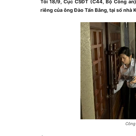
Tối 18/9, Cục CSĐT (C44, Bộ Công an
riêng của ông Đào Tấn Bằng, tại số nhà
Ủ
Công 