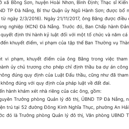
xã Bồng Sơn, huyện Hoài Nhơn, Bình Định; Thạc sĩ Kiến 
ND TP Đà Nẵng, Bí thư Quận ủy Ngũ Hành Sơn; được bổ 
từ ngày 2/3/2016). Ngày 21/11/2017, ông Bằng được điều
công nghiệp (KCN) Đà Nẵng. Trước đó, Ban Chấp hành Đả
quyết định thi hành kỷ luật đối với một tổ chức và năm cá
 đến khuyết điểm, vi phạm của tập thể Ban Thường vụ Thà
 vi phạm, khuyết điểm của ông Bằng trong việc tha
ành ủy chủ trương cho phép chỉ định thầu ba dự án công 
không đúng quy định của Luật Đấu thầu, cũng như đã tha
hông đúng với quy định của pháp luật về đất đai.
ến hành khám xét nhà riêng của các ông, gồm:
nguyên Trưởng phòng Quản lý đô thị, ỦBND TP Đà Nẵng, n
ện trú tại 52 đường Đông Kinh Nghĩa Thục, phường An Hải
ước đó là Trưởng phòng Quản lý đô thị, Văn phòng UBND 