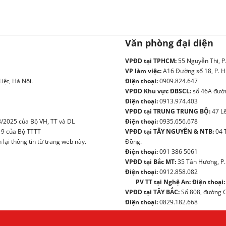
Văn phòng đại diện
VPĐD tại TPHCM:
55 Nguyễn Thi, P
VP làm việc:
A16 Đường số 18, P. H
iệt, Hà Nội.
Điện thoại:
0909.824.647
VPĐD Khu vực ĐBSCL:
số 46A đườn
Điện thoại:
0913.974.403
VPĐD tại TRUNG TRUNG BỘ:
47 Lê
/2025 của Bộ VH, TT và DL
Điện thoại:
0935.656.678
19 của Bộ TTTT
VPĐD tại TÂY NGUYÊN & NTB:
04 
ại thông tin từ trang web này.
Đồng.
Điện thoại:
091 386 5061
VPĐD tại Bắc MT:
35 Tân Hương, P.
Điện thoại:
0912.858.082
PV TT tại Nghệ An:
Điện thoại:
VPĐD tại TÂY BẮC:
Số 808, đường Ch
Điện thoại:
0829.182.668