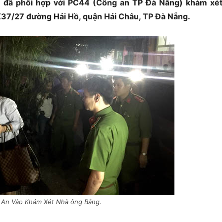
) đã phối hợp với PC44 (Công an TP Đà Nẵng) khám xé
 K37/27 đường Hải Hồ, quận Hải Châu, TP Đà Nẵng.
An Vào Khám Xét Nhà ông Bằng.