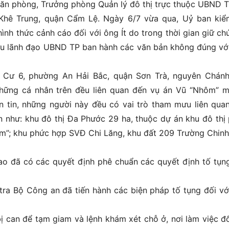
văn phòng, Trưởng phòng Quản lý đô thị trực thuộc UBND 
Khê Trung, quận Cẩm Lệ. Ngày 6/7 vừa qua, Uỷ ban kiể
ình thức cảnh cáo đối với ông Ít do trong thời gian giữ ch
ưu lãnh đạo UBND TP ban hành các văn bản không đúng vớ
 Cư 6, phường An Hải Bắc, quận Sơn Trà, nguyên Chán
ững cá nhân trên đều liên quan đến vụ án Vũ “Nhôm” 
n tin, những người này đều có vai trò tham mưu liên qua
 như: khu đô thị Đa Phước 29 ha, thuộc dự án khu đô thị
m”; khu phức hợp SVĐ Chi Lăng, khu đất 209 Trường Chinh
ao đã có các quyết định phê chuẩn các quyết định tố tụn
ra Bộ Công an đã tiến hành các biện pháp tố tụng đối vớ
bị can để tạm giam và lệnh khám xét chỗ ở, nơi làm việc đố