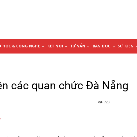
A HỌC & CÔNG NGHỆ
KẾT NỐI
TƯ VẤN
BẠN ĐỌC
SỰ KIỆN
ên các quan chức Đà Nẵng
723
t