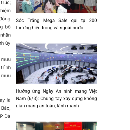
trúc;
nhiệm
 động
Sóc Trăng Mega Sale qui tụ 200
ng bộ
thương hiệu trong và ngoài nước
 nhân
nh ủy
m mưu
trình
m mưu
Hưởng ứng Ngày An ninh mạng Việt
Nam (6/8): Chung tay xây dựng không
ay là
gian mạng an toàn, lành mạnh
 Bắc,
TP Đà