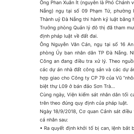
Ông Phan Xuân Ít (nguyên là Phó Chánh 
Nẵng) ngụ tại số 09 Phạm Tứ, phường 
Thành uỷ Đà Nẵng thi hành kỷ luật bằng h
Trưởng phòng Quản lý đô thị đã tham m
định pháp luật về đất đai.
Ông Nguyễn Văn Cán, ngụ tại số 16 An
phòng Ủy ban nhân dân TP Đà Nẵng. Nh
Công an đang điều tra xử lý. Theo nguồ
các dự án nhà đất công sản và các dự án
hợp giao cho Công ty CP 79 của Vũ “nhô
biệt thự L09 ở bán đảo Sơn Trà…
Cùng ngày, Viện kiểm sát nhân dân tối c
trên theo đúng quy định của pháp luật.
Ngày 18/9/2018, Cơ quan Cảnh sát điều t
cá nhân sau:
• Ra quyết định khởi tố bị can, lệnh bắt 