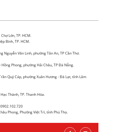
. Chợ Lớn, TP. HCM.
iệp Bình, TP. HCM.
g Nguyễn Văn Linh, phường Tân An, TP Cần Thơ.
 Hồng Phong, phường Hải Châu, TP Đà Nẵng.
Trần Quý Cáp, phường Xuân Hương - Đà Lạt, tỉnh Lâm
 Hạc Thành, TP. Thanh Hóa.
0902.102.720
âu Phong, Phường Việt Trì, tỉnh Phú Thọ.