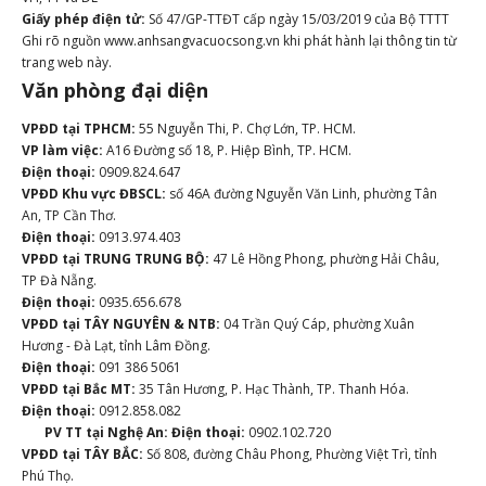
Giấy phép điện tử:
Số 47/GP-TTĐT cấp ngày 15/03/2019 của Bộ TTTT
Ghi rõ nguồn www.anhsangvacuocsong.vn khi phát hành lại thông tin từ
trang web này.
Văn phòng đại diện
VPĐD tại TPHCM:
55 Nguyễn Thi, P. Chợ Lớn, TP. HCM.
VP làm việc:
A16 Đường số 18, P. Hiệp Bình, TP. HCM.
Điện thoại:
0909.824.647
VPĐD Khu vực ĐBSCL:
số 46A đường Nguyễn Văn Linh, phường Tân
An, TP Cần Thơ.
Điện thoại:
0913.974.403
VPĐD tại TRUNG TRUNG BỘ:
47 Lê Hồng Phong, phường Hải Châu,
TP Đà Nẵng.
Điện thoại:
0935.656.678
VPĐD tại TÂY NGUYÊN & NTB:
04 Trần Quý Cáp, phường Xuân
Hương - Đà Lạt, tỉnh Lâm Đồng.
Điện thoại:
091 386 5061
VPĐD tại Bắc MT:
35 Tân Hương, P. Hạc Thành, TP. Thanh Hóa.
Điện thoại:
0912.858.082
PV TT tại Nghệ An:
Điện thoại:
0902.102.720
VPĐD tại TÂY BẮC:
Số 808, đường Châu Phong, Phường Việt Trì, tỉnh
Phú Thọ.