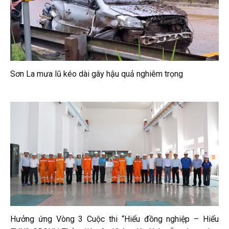
Sơn La mưa lũ kéo dài gây hậu quả nghiêm trọng
Hưởng ứng Vòng 3 Cuộc thi “Hiểu đồng nghiệp – Hiểu