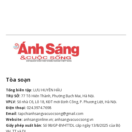
Tòa soạn
Tổng biên tập:
LƯU HUYỀN HẬU
TRỤ SỞ:
77 Tô Hiến Thành, Phường Bạch Mai, Hà Nội.
VPLV:
Số nhà C6, Lô 18, KĐT mới Định Công, P. Phương Liệt, Hà Nội.
Điện thoại:
024.3974.7698
Email:
tapchianhsangvacuocsong@gmail.com
Website:
anhsangonline.vn; anhsangvacuocsong.vn
Giấy phép xuất bản:
Số 98/GP-BVHTTDL cấp ngày 13/8/2025 của Bộ
VH, TT và DL