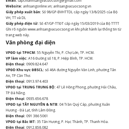
Email:
tapchianhsangvacuocsong@gmail.com
Website:
anhsangonline.vn; anhsangvacuocsong.vn
Giấy phép xuất bản:
Số 98/GP-BVHTTDL cấp ngày 13/8/2025 của Bộ
VH, TT và DL
Giấy phép điện tử:
Số 47/GP-TTĐT cấp ngày 15/03/2019 của Bộ TTTT
Ghi rõ nguồn www.anhsangvacuocsong.vn khi phát hành lại thông tin từ
trang web này.
Văn phòng đại diện
VPĐD tại TPHCM:
55 Nguyễn Thi, P. Chợ Lớn, TP. HCM.
VP làm việc:
A16 Đường số 18, P. Hiệp Bình, TP. HCM.
Điện thoại:
0909.824.647
VPĐD Khu vực ĐBSCL:
số 46A đường Nguyễn Văn Linh, phường Tân
An, TP Cần Thơ.
Điện thoại:
0913.974.403
VPĐD tại TRUNG TRUNG BỘ:
47 Lê Hồng Phong, phường Hải Châu,
TP Đà Nẵng.
Điện thoại:
0935.656.678
VPĐD tại TÂY NGUYÊN & NTB:
04 Trần Quý Cáp, phường Xuân
Hương - Đà Lạt, tỉnh Lâm Đồng.
Điện thoại:
091 386 5061
VPĐD tại Bắc MT:
35 Tân Hương, P. Hạc Thành, TP. Thanh Hóa.
Điện thoại:
0912.858.082